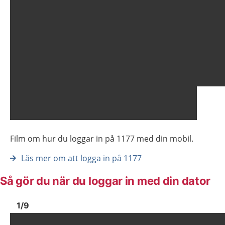
Film om hur du loggar in på 1177 med din mobil.
Läs mer om att logga in på 1177
Så gör du när du loggar in med din dator
Bild
1
Bild
1
1
/
9