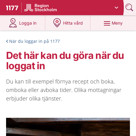
Du har valt region
Stockholms län
.
Till startsidan för 1177
på 1177.se
på 1177.se
Meny
Logga in
Hitta vård
När du loggar in på 1177
Det här kan du göra när du
loggat in
Du kan till exempel förnya recept och boka,
omboka eller avboka tider. Olika mottagningar
erbjuder olika tjänster.