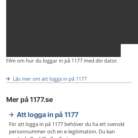
Visa föregående bild
Vis
Film om hur du loggar in på 1177 med din dator.
Läs mer om att logga in på 1177
Mer på 1177.se
Att logga in på 1177
För att logga in på 1177 behöver du ha ett svenskt
personnummer och en e-legitimation. Du kan