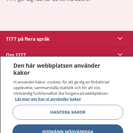
Visa inn
1177 på flera språk
Visa inn
Om 1177
Den här webbplatsen använder
Visa inn
Kontakt
kakor
Vi använder kakor, cookies, för att ge dig en förbättrad
upplevelse, sammanställa statistik och för att viss
Behandling av personuppgifter
nödvändig funktionalitet ska fungera på webbplatsen.
Läs mer om hur vi använder kakor
Hantering av kakor
HANTERA KAKOR
Inställningar för kakor
GODKÄNN NÖDVÄNDIGA