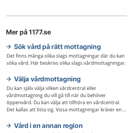
Mer på 1177.se
Sök vård på rätt mottagning
Det finns många olika slags mottagningar där du kan
söka vård. Här beskrivs olika slags vårdmottagningar.
Välja vårdmottagning
Du kan själv välja vilken vårdcentral eller
vårdmottagning du vill gå till när du behöver
öppenvård. Du kan välja att tillhöra en vårdcentral.
Det kallas att lista sig. Vissa mottagningar kräver en
remiss. Ibland kan du skriva en egen vårdbegäran för
att boka tid på en mottagning.
Vård i en annan region