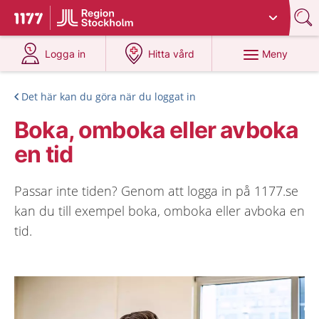
Du har valt region
Stockholms län
.
Till startsidan för 1177
på 1177.se
på 1177.se
Meny
Logga in
Hitta vård
Det här kan du göra när du loggat in
Boka, omboka eller avboka
en tid
Passar inte tiden? Genom att logga in på 1177.se
kan du till exempel boka, omboka eller avboka en
tid.