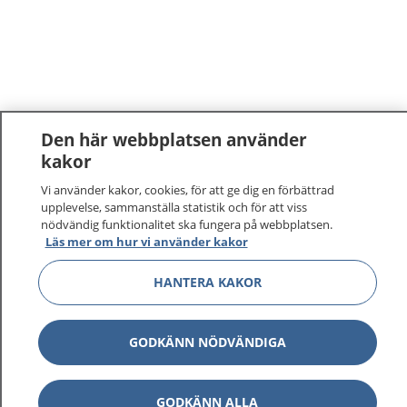
Den här webbplatsen använder
kakor
1177
–
tryggt om din hälsa och vård
Vi använder kakor, cookies, för att ge dig en förbättrad
upplevelse, sammanställa statistik och för att viss
nödvändig funktionalitet ska fungera på webbplatsen.
På 1177.se får du råd om hälsa och information om
Läs mer om hur vi använder kakor
sjukdomar och vilka mottagningar du kan kontakta.
Logga in för att läsa din journal och göra dina
HANTERA KAKOR
vårdärenden. Ring telefonnummer 1177 för
sjukvårdsrådgivning dygnet runt.
1177 ger dig råd när du vill må bättre.
GODKÄNN NÖDVÄNDIGA
GODKÄNN ALLA