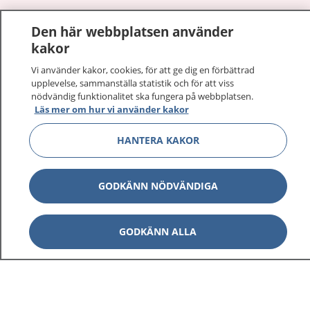
1177
–
tryggt om din hälsa och vård
Den här webbplatsen använder
kakor
På 1177.se får du råd om hälsa och information om
sjukdomar och vilka mottagningar du kan kontakta.
Vi använder kakor, cookies, för att ge dig en förbättrad
upplevelse, sammanställa statistik och för att viss
Logga in för att läsa din journal och göra dina
nödvändig funktionalitet ska fungera på webbplatsen.
vårdärenden. Ring telefonnummer 1177 för
Läs mer om hur vi använder kakor
sjukvårdsrådgivning dygnet runt.
1177 ger dig råd när du vill må bättre.
HANTERA KAKOR
GODKÄNN NÖDVÄNDIGA
Visa inn
1177 på flera språk
GODKÄNN ALLA
Visa inn
Om 1177
Visa inn
Kontakt