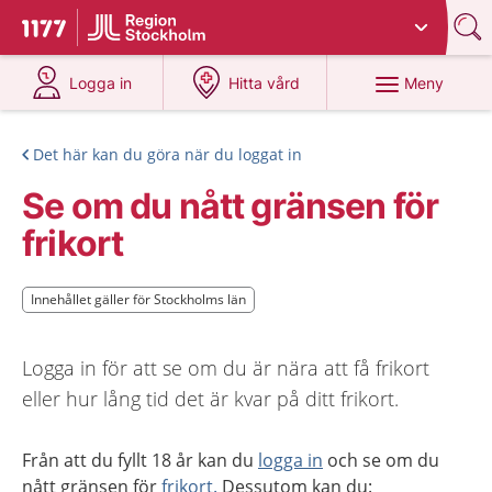
Du har valt region
Stockholms län
.
Till startsidan för 1177
på 1177.se
på 1177.se
Meny
Logga in
Hitta vård
Det här kan du göra när du loggat in
Se om du nått gränsen för
frikort
Innehållet gäller för Stockholms län
Innehållet gäller för Stockholms län
Logga in för att se om du är nära att få frikort
eller hur lång tid det är kvar på ditt frikort.
Från att du fyllt 18 år kan du
logga in
och se om du
nått gränsen för
frikort.
Dessutom kan du: