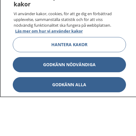
kakor
På 1177.se får du råd om hälsa och information om
Vi använder kakor, cookies, för att ge dig en förbättrad
sjukdomar och vilka mottagningar du kan kontakta.
upplevelse, sammanställa statistik och för att viss
Logga in för att läsa din journal och göra dina
nödvändig funktionalitet ska fungera på webbplatsen.
vårdärenden. Ring telefonnummer 1177 för
Läs mer om hur vi använder kakor
sjukvårdsrådgivning dygnet runt.
HANTERA KAKOR
1177 ger dig råd när du vill må bättre.
GODKÄNN NÖDVÄNDIGA
Visa inn
GODKÄNN ALLA
1177 på flera språk
Visa inn
Om 1177
Visa inn
Kontakt