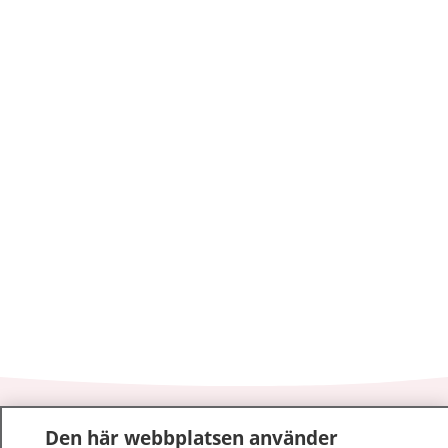
1177
–
tryggt om din hälsa och vård
Den här webbplatsen använder