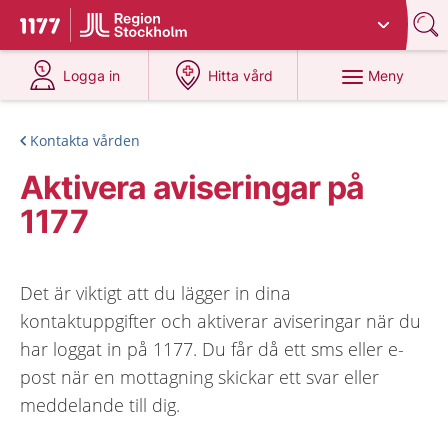
Du har valt region
Stockholms län
.
Till startsidan för 1177
på 1177.se
på 1177.se
Meny
Logga in
Hitta vård
Kontakta vården
Aktivera aviseringar på
1177
Det är viktigt att du lägger in dina
kontaktuppgifter och aktiverar aviseringar när du
har loggat in på 1177. Du får då ett sms eller e-
post när en mottagning skickar ett svar eller
meddelande till dig.