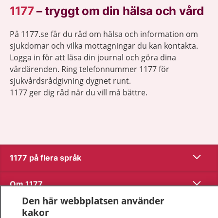
1177
–
tryggt om din hälsa och vård
På 1177.se får du råd om hälsa och information om
sjukdomar och vilka mottagningar du kan kontakta.
Logga in för att läsa din journal och göra dina
vårdärenden. Ring telefonnummer 1177 för
sjukvårdsrådgivning dygnet runt.
1177 ger dig råd när du vill må bättre.
Visa inn
1177 på flera språk
Visa inn
Om 1177
Den här webbplatsen använder
Visa inn
Kontakt
kakor