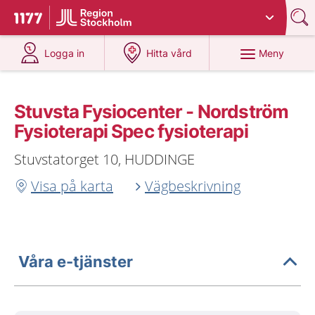
Du har valt region
Stockholms län
.
Till startsidan för 1177
på 1177.se
på 1177.se
Meny
Logga in
Hitta vård
Stuvsta Fysiocenter - Nordström
Fysioterapi Spec fysioterapi
Stuvstatorget 10, HUDDINGE
Visa på karta
Vägbeskrivning
Våra e-tjänster