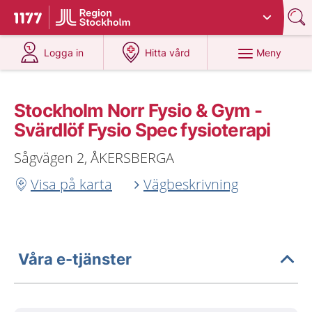
Du har valt region
Stockholms län
.
Till startsidan för 1177
på 1177.se
på 1177.se
Meny
Logga in
Hitta vård
Stockholm Norr Fysio & Gym -
Svärdlöf Fysio Spec fysioterapi
Sågvägen 2, ÅKERSBERGA
Visa på karta
Vägbeskrivning
Våra e-tjänster