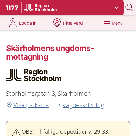
Du har valt region
Stockholms län
.
Till startsidan för 1177
på 1177.se
på 1177.se
Meny
Logga in
Hitta vård
Skärholmens ungdoms­
mottagning
Storholmsgatan 3, Skärholmen
Visa på karta
Vägbeskrivning
OBS! Tillfälliga öppettider v. 29-33.