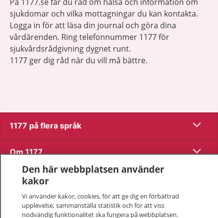
På 1177.se får du råd om hälsa och information om
sjukdomar och vilka mottagningar du kan kontakta.
Logga in för att läsa din journal och göra dina
vårdärenden. Ring telefonnummer 1177 för
sjukvårdsrådgivning dygnet runt.
1177 ger dig råd när du vill må bättre.
Visa inn
1177 på flera språk
Visa inn
Om 1177
Den här webbplatsen använder
Visa inn
Kontakt
kakor
Vi använder kakor, cookies, för att ge dig en förbättrad
upplevelse, sammanställa statistik och för att viss
Behandling av personuppgifter
nödvändig funktionalitet ska fungera på webbplatsen.