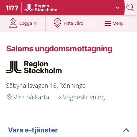
Du har valt region
Stockholms län
.
Till startsidan för 1177
på 1177.se
på 1177.se
Meny
Logga in
Hitta vård
Salems ungdoms­mottagning
Säbyhallsvägen 18, Rönninge
Visa på karta
Vägbeskrivning
Våra e-tjänster