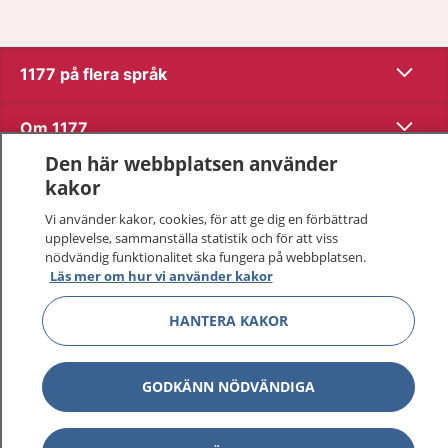
Visa inn
1177 på flera språk
Visa inn
Om 1177
Den här webbplatsen använder
Visa inn
Kontakt
kakor
Vi använder kakor, cookies, för att ge dig en förbättrad
upplevelse, sammanställa statistik och för att viss
Behandling av personuppgifter
nödvändig funktionalitet ska fungera på webbplatsen.
Läs mer om hur vi använder kakor
Hantering av kakor
HANTERA KAKOR
Inställningar för kakor
GODKÄNN NÖDVÄNDIGA
1177 – en tjänst från
Inera.