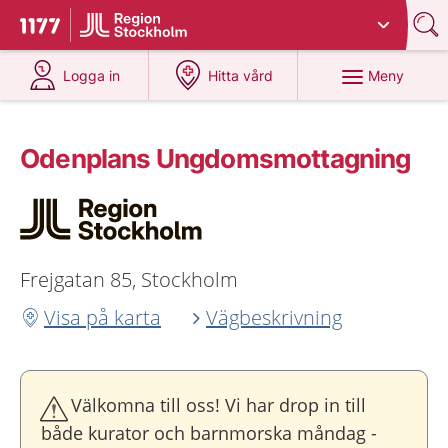
Du har valt region
Stockholms län
.
Till startsidan för 1177
på 1177.se
på 1177.se
Meny
Logga in
Hitta vård
Odenplans Ungdoms­mottagning
Frejgatan 85, Stockholm
Visa på karta
Vägbeskrivning
Välkomna till oss! Vi har drop in till
både kurator och barnmorska måndag -