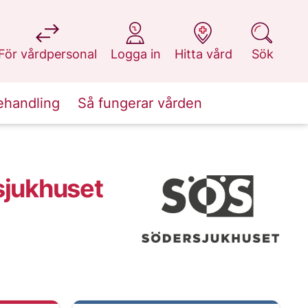
på 1177.se
på 1177.se
på 1177.se
på 1177.se
För vårdpersonal
Logga in
Hitta vård
Sök
ehandling
Så fungerar vården
sjukhuset