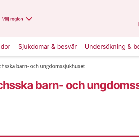
Du har valt region
Välj
en annan
region
Stockholms län
.
ador
Sjukdomar & besvär
Undersökning & b
chsska barn- och ungdomssjukhuset
chsska barn- och ungdoms