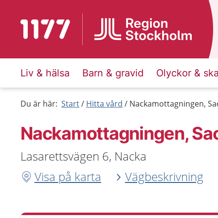
Till startsidan för 1177
Liv & hälsa
Barn & gravid
Olyckor & sk
Du är här:
Start
Hitta vård
Nackamottagningen, Sa
Nackamottagningen, Sa
Lasarettsvägen 6, Nacka
Visa på karta
Vägbeskrivning