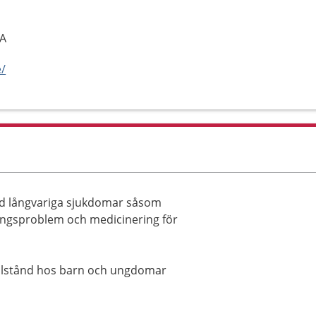
KA
e/
d långvariga sjukdomar såsom
ningsproblem och medicinering för
illstånd hos barn och ungdomar