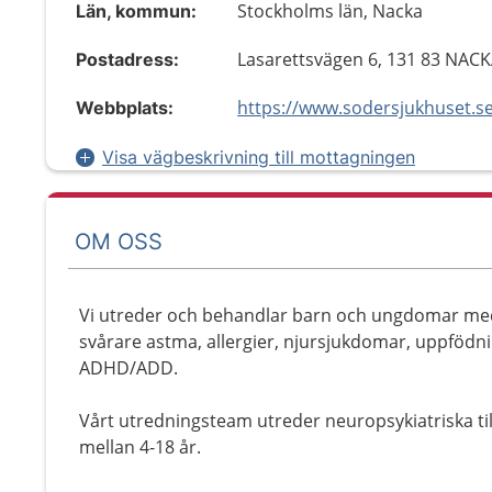
Stockholms län, Nacka
Län, kommun:
Lasarettsvägen 6, 131 83 NAC
Postadress:
https://www.sodersjukhuset.s
Webbplats:
Visa vägbeskrivning till mottagningen
OM OSS
Vi utreder och behandlar barn och ungdomar me
svårare astma, allergier, njursjukdomar, uppföd
ADHD/ADD.
Vårt utredningsteam utreder neuropsykiatriska t
mellan 4-18 år.