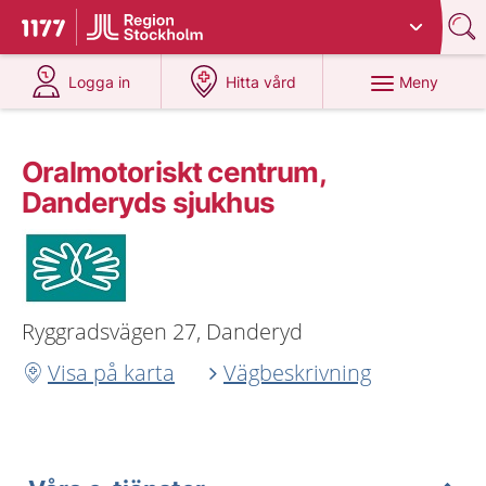
Du har valt region
Stockholms län
.
Till startsidan för 1177
på 1177.se
på 1177.se
Meny
Logga in
Hitta vård
Oralmotoriskt centrum,
Danderyds sjukhus
Ryggradsvägen 27, Danderyd
Visa på karta
Vägbeskrivning