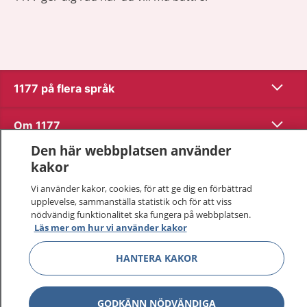
Visa inn
1177 på flera språk
Visa inn
Om 1177
Den här webbplatsen använder
Visa inn
Kontakt
kakor
Vi använder kakor, cookies, för att ge dig en förbättrad
upplevelse, sammanställa statistik och för att viss
Behandling av personuppgifter
nödvändig funktionalitet ska fungera på webbplatsen.
Läs mer om hur vi använder kakor
Hantering av kakor
HANTERA KAKOR
Inställningar för kakor
GODKÄNN NÖDVÄNDIGA