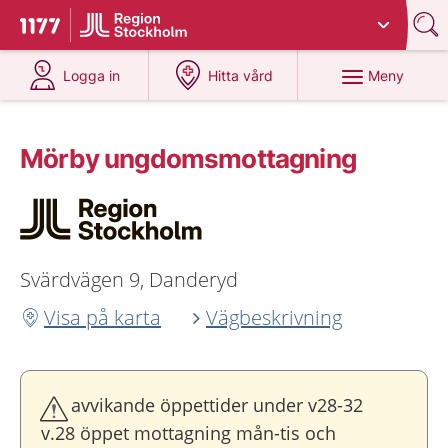
Du har valt region
Stockholms län
.
Till startsidan för 1177
på 1177.se
på 1177.se
Meny
Logga in
Hitta vård
Mörby ungdoms­mottagning
Svärdvägen 9, Danderyd
Visa på karta
Vägbeskrivning
avvikande öppettider under v28-32
v.28 öppet mottagning mån-tis och