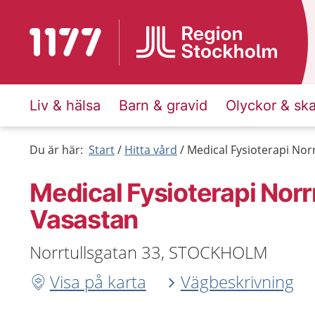
Till startsidan för 1177
Liv & hälsa
Barn & gravid
Olyckor & sk
Du är här:
Start
Hitta vård
Medical Fysioterapi Nor
Medical Fysioterapi Norr
Vasastan
Norrtullsgatan 33, STOCKHOLM
Visa på karta
Vägbeskrivning