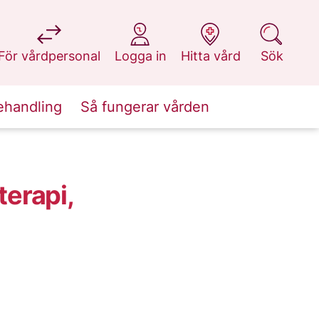
på 1177.se
på 1177.se
på 1177.se
på 1177.se
För vårdpersonal
Logga in
Hitta vård
Sök
ehandling
Så fungerar vården
terapi,