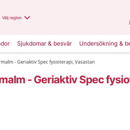
Du har valt region
Välj
en annan
region
Stockholms län
.
ador
Sjukdomar & besvär
Undersökning & b
rmalm - Geriaktiv Spec fysioterapi, Vasastan
malm - Geriaktiv Spec fysio