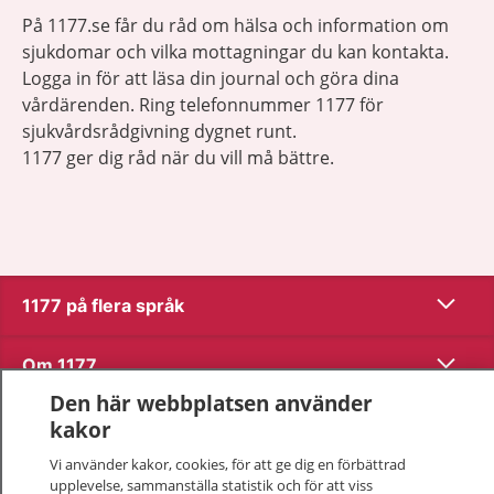
På 1177.se får du råd om hälsa och information om
sjukdomar och vilka mottagningar du kan kontakta.
Logga in för att läsa din journal och göra dina
vårdärenden. Ring telefonnummer 1177 för
sjukvårdsrådgivning dygnet runt.
1177 ger dig råd när du vill må bättre.
Visa inn
1177 på flera språk
Visa inn
Om 1177
Den här webbplatsen använder
Visa inn
Kontakt
kakor
Vi använder kakor, cookies, för att ge dig en förbättrad
upplevelse, sammanställa statistik och för att viss