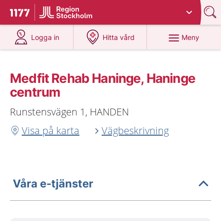
Du har valt region
Stockholms län
.
Till startsidan för 1177
på 1177.se
på 1177.se
Meny
Logga in
Hitta vård
Medfit Rehab Haninge, Haninge
centrum
Runstensvägen 1, HANDEN
Visa på karta
Vägbeskrivning
Våra e-tjänster