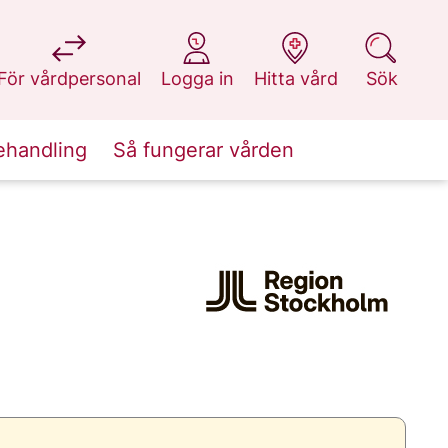
på 1177.se
på 1177.se
på 1177.se
på 1177.se
För vårdpersonal
Logga in
Hitta vård
Sök
ehandling
Så fungerar vården