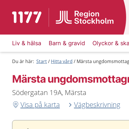
Till startsidan för 1177
Liv & hälsa
Barn & gravid
Olyckor & sk
Du är här:
Start
Hitta vård
Märsta ungdomsmottag
Märsta ungdoms­mottag
Södergatan 19A, Märsta
Visa på karta
Vägbeskrivning