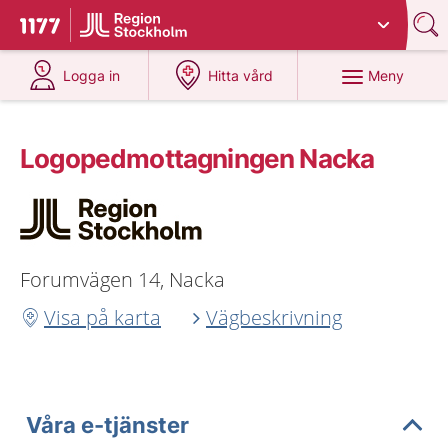
Du har valt region
Stockholms län
.
Till startsidan för 1177
på 1177.se
på 1177.se
Meny
Logga in
Hitta vård
Logopedmottagningen Nacka
Forumvägen 14, Nacka
Visa på karta
Vägbeskrivning
Våra e-tjänster