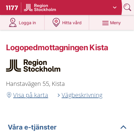
Du har valt region
Stockholms län
.
Till startsidan för 1177
på 1177.se
på 1177.se
Meny
Logga in
Hitta vård
Logopedmottagningen Kista
Hanstavägen 55, Kista
Visa på karta
Vägbeskrivning
Våra e-tjänster