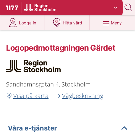
Du har valt region
Stockholms län
.
Till startsidan för 1177
på 1177.se
på 1177.se
Meny
Logga in
Hitta vård
Logopedmottagningen Gärdet
Sandhamnsgatan 4, Stockholm
Visa på karta
Vägbeskrivning
Våra e-tjänster