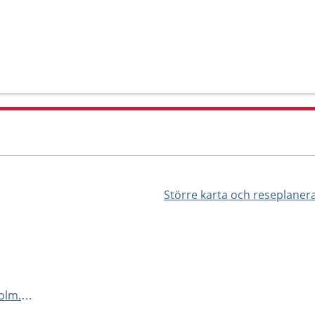
Större karta och reseplaner
http://logopeder.regionstockholm.se/vara-mottagningar/Alvik/