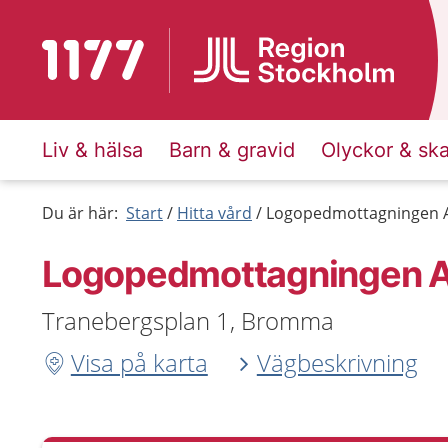
Till startsidan för 1177
Liv & hälsa
Barn & gravid
Olyckor & sk
Du är här:
Start
Hitta vård
Logopedmottagningen A
Logopedmottagningen A
Tranebergsplan 1, Bromma
Visa på karta
Vägbeskrivning