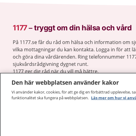
1177
–
tryggt om din hälsa och vård
På 1177.se får du råd om hälsa och information om 
vilka mottagningar du kan kontakta. Logga in för att lä
och göra dina vårdärenden. Ring telefonnummer 1177
sjukvårdsrådgivning dygnet runt.
1177 ger dig råd när du vill må bättre.
Den här webbplatsen använder kakor
Vi använder kakor, cookies, för att ge dig en förbättrad upplevelse, s
funktionalitet ska fungera på webbplatsen.
Läs mer om hur vi anv
1177 – en tjänst från
Inera.