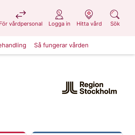
på 1177.se
på 1177.se
på 1177.se
på 1177.se
För vårdpersonal
Logga in
Hitta vård
Sök
ehandling
Så fungerar vården