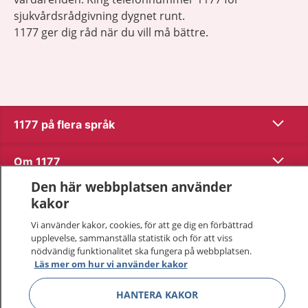
sjukvårdsrådgivning dygnet runt.
1177 ger dig råd när du vill må bättre.
Visa inn
1177 på flera språk
Visa inn
Om 1177
Den här webbplatsen använder
Visa inn
Kontakt
kakor
Vi använder kakor, cookies, för att ge dig en förbättrad
upplevelse, sammanställa statistik och för att viss
Behandling av personuppgifter
nödvändig funktionalitet ska fungera på webbplatsen.
Läs mer om hur vi använder kakor
Hantering av kakor
HANTERA KAKOR