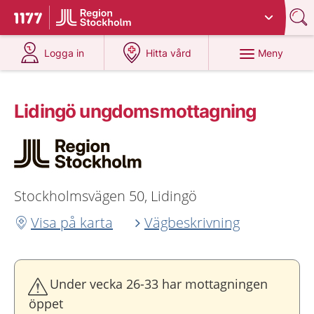
Du har valt region
Stockholms län
.
Till startsidan för 1177
på 1177.se
på 1177.se
Meny
Logga in
Hitta vård
Lidingö ungdoms­mottagning
Stockholmsvägen 50, Lidingö
Visa på karta
Vägbeskrivning
Under vecka 26-33 har mottagningen
öppet