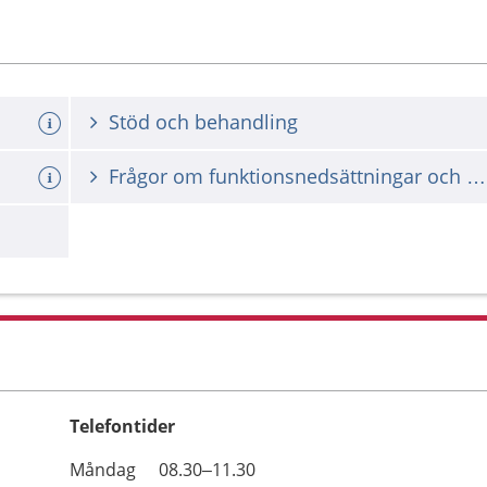
Stöd och behandling
Frågor om funktionsnedsättningar och samhällets stöd
Telefontider
Öppettider
Kommentarer
Måndag
08.30–11.30
Dag