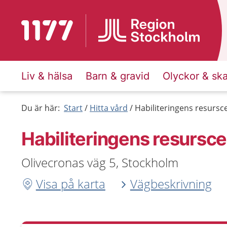
Till startsidan för 1177
Liv & hälsa
Barn & gravid
Olyckor & sk
Du är här:
Start
Hitta vård
Habiliteringens resursc
Habiliteringens resursce
Olivecronas väg 5, Stockholm
Visa på karta
Vägbeskrivning