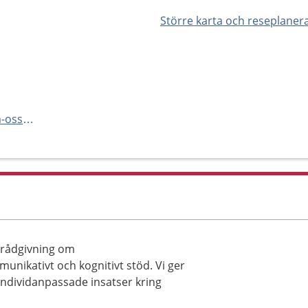
Större karta och reseplaner
https://www.habilitering.se/om-oss/vara-mottagningar/habiliteringens-resurscenter/
 rådgivning om
unikativt och kognitivt stöd. Vi ger
individanpassade insatser kring