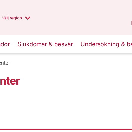
Du har valt region
Välj
en annan
region
Stockholms län
.
ador
Sjukdomar & besvär
Undersökning & b
enter
nter