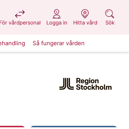
på 1177.se
på 1177.se
på 1177.se
på 1177.se
För vårdpersonal
Logga in
Hitta vård
Sök
ehandling
Så fungerar vården