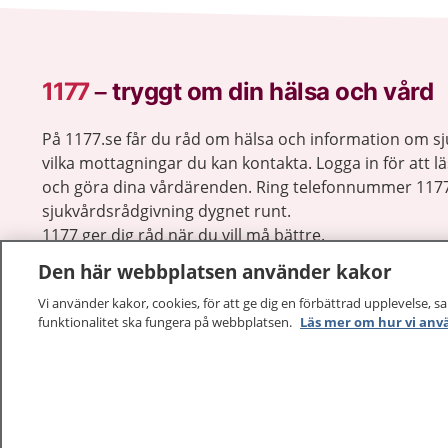
1177
–
tryggt om din hälsa och vård
På 1177.se får du råd om hälsa och information om 
vilka mottagningar du kan kontakta. Logga in för att lä
och göra dina vårdärenden. Ring telefonnummer 1177
sjukvårdsrådgivning dygnet runt.
1177 ger dig råd när du vill må bättre.
Den här webbplatsen använder kakor
Vi använder kakor, cookies, för att ge dig en förbättrad upplevelse, s
funktionalitet ska fungera på webbplatsen.
Läs mer om hur vi anv
1177 – en tjänst från
Inera.