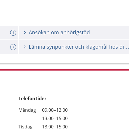
Ansökan om anhörigstöd
Lämna synpunkter och klagomål hos din vårdgiv
Telefontider
Öppettider
Kommentarer
Måndag
09.00–12.00
Dag
Måndag
13.00–15.00
Tisdag
13.00–15.00