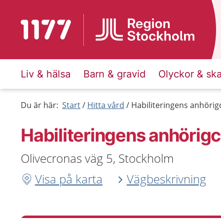
Till startsidan för 1177
Liv & hälsa
Barn & gravid
Olyckor & sk
Du är här:
Start
Hitta vård
Habiliteringens anhörig
Habiliteringens anhörig
Olivecronas väg 5, Stockholm
Visa på karta
Vägbeskrivning