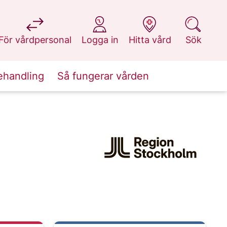
på 1177.se
på 1177.se
på 1177.se
på 1177.se
För vårdpersonal
Logga in
Hitta vård
Sök
ehandling
Så fungerar vården