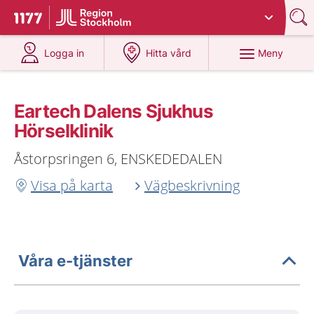
Du har valt region
Stockholms län
.
Till startsidan för 1177
på 1177.se
på 1177.se
Meny
Logga in
Hitta vård
Eartech Dalens Sjukhus
Hörselklinik
Åstorpsringen 6, ENSKEDEDALEN
Visa på karta
Vägbeskrivning
Våra e-tjänster