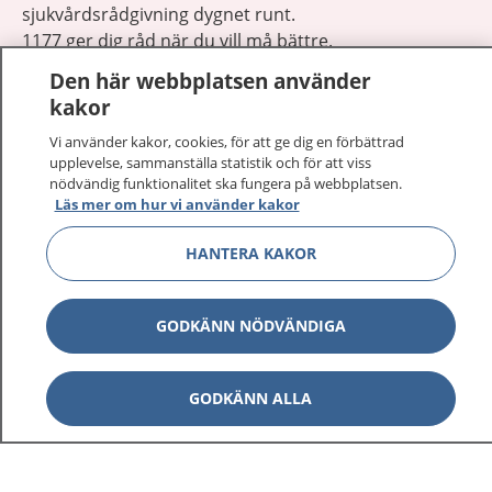
sjukvårdsrådgivning dygnet runt.
1177 ger dig råd när du vill må bättre.
Den här webbplatsen använder
kakor
Vi använder kakor, cookies, för att ge dig en förbättrad
upplevelse, sammanställa statistik och för att viss
Visa inn
nödvändig funktionalitet ska fungera på webbplatsen.
1177 på flera språk
Läs mer om hur vi använder kakor
Visa inn
Om 1177
HANTERA KAKOR
Visa inn
Kontakt
GODKÄNN NÖDVÄNDIGA
Behandling av personuppgifter
GODKÄNN ALLA
Hantering av kakor