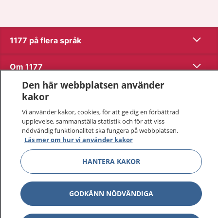
Visa inn
1177 på flera språk
Visa inn
Om 1177
Den här webbplatsen använder
Visa inn
Kontakt
kakor
Vi använder kakor, cookies, för att ge dig en förbättrad
upplevelse, sammanställa statistik och för att viss
Behandling av personuppgifter
nödvändig funktionalitet ska fungera på webbplatsen.
Läs mer om hur vi använder kakor
Hantering av kakor
HANTERA KAKOR
Inställningar för kakor
GODKÄNN NÖDVÄNDIGA
1177 – en tjänst från
Inera.