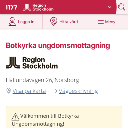
Du har valt region
Stockholms län
.
Till startsidan för 1177
på 1177.se
på 1177.se
Meny
Logga in
Hitta vård
Botkyrka ungdoms­mottagning
Hallundavägen 26, Norsborg
Visa på karta
Vägbeskrivning
Välkommen till Botkyrka
Ungdomsmottagning!