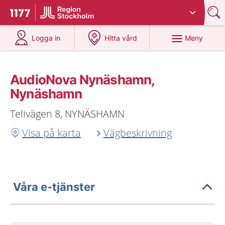
Du har valt region
Stockholms län
.
Till startsidan för 1177
på 1177.se
på 1177.se
Meny
Logga in
Hitta vård
AudioNova Nynäshamn,
Nynäshamn
Telivägen 8, NYNÄSHAMN
Visa på karta
Vägbeskrivning
Våra e-tjänster