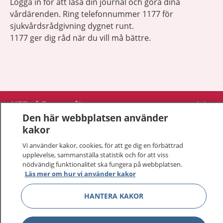
Logga in för att läsa din journal och göra dina
vårdärenden. Ring telefonnummer 1177 för
sjukvårdsrådgivning dygnet runt.
1177 ger dig råd när du vill må bättre.
Visa inn
1177 på flera språk
Den här webbplatsen använder
Visa inn
kakor
Om 1177
Vi använder kakor, cookies, för att ge dig en förbättrad
Visa inn
upplevelse, sammanställa statistik och för att viss
Kontakt
nödvändig funktionalitet ska fungera på webbplatsen.
Läs mer om hur vi använder kakor
Behandling av personuppgifter
HANTERA KAKOR
Hantering av kakor