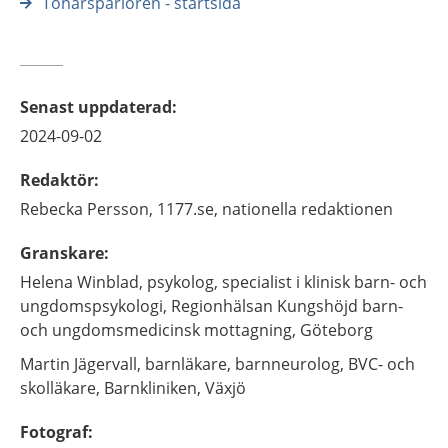
Tonårsparlören - startsida
Senast uppdaterad
:
2024-09-02
Redaktör
:
Rebecka
Persson,
1177.se, nationella redaktionen
Granskare
:
Helena
Winblad,
psykolog, specialist i klinisk barn- och
ungdomspsykologi,
Regionhälsan Kungshöjd barn-
och ungdomsmedicinsk mottagning,
Göteborg
Martin
Jägervall,
barnläkare, barnneurolog, BVC- och
skolläkare,
Barnkliniken,
Växjö
Fotograf
: