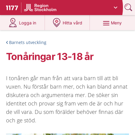
Du har valt region
Stockholms län
.
Till startsidan för 1177
på 1177.se
på 1177.se
Meny
Logga in
Hitta vård
Barnets utveckling
Tonåringar 13-18 år
I tonåren går man från att vara barn till att bli
vuxen. Nu förstår barn mer, och kan bland annat
diskutera och argumentera mer. De söker sin
identitet och provar sig fram vem de är och hur
de vill vara. Du som förälder behöver finnas där
och ge stöd.