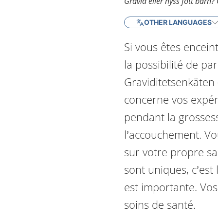
Gravid eller nyss fött barn?
OTHER LANGUAGES
Si vous êtes encei
la possibilité de p
Graviditetsenkäten 
concerne vos expér
pendant la grosses
l’accouchement. Vo
sur votre propre s
sont uniques, c’est 
est importante. Vo
soins de santé.