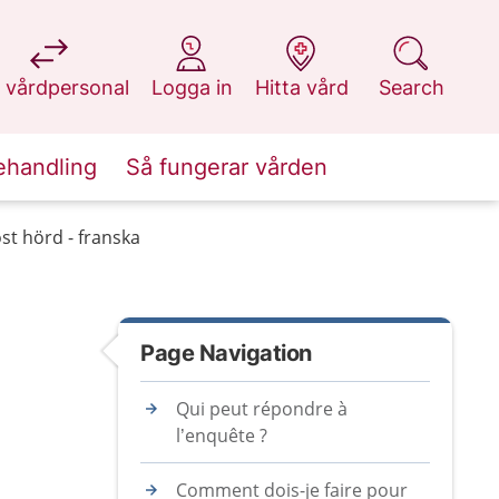
at 1177.se
at 1177.se
at 1177.se
at 1177.se
 vårdpersonal
Logga in
Hitta vård
Search
ehandling
Så fungerar vården
öst hörd - franska
Page Navigation
Qui peut répondre à
l’enquête ?
Comment dois-je faire pour