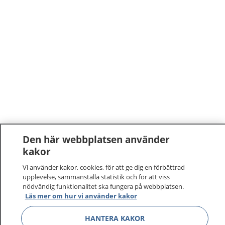
Den här webbplatsen använder
kakor
1177
–
tryggt om din hälsa och vård
Vi använder kakor, cookies, för att ge dig en förbättrad
På 1177.se får du råd om hälsa och information om
upplevelse, sammanställa statistik och för att viss
nödvändig funktionalitet ska fungera på webbplatsen.
sjukdomar och vilka mottagningar du kan kontakta.
Läs mer om hur vi använder kakor
Logga in för att läsa din journal och göra dina
vårdärenden. Ring telefonnummer 1177 för
HANTERA KAKOR
sjukvårdsrådgivning dygnet runt.