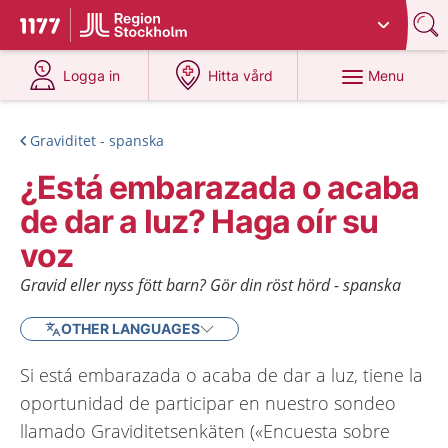
Du har valt region
Stockholms län
.
To start page for 1177
at 1177.se
at 1177.se
Menu
Logga in
Hitta vård
Graviditet - spanska
¿Está embarazada o acaba
de dar a luz? Haga oír su
voz
Gravid eller nyss fött barn? Gör din röst hörd - spanska
OTHER LANGUAGES
Si está embarazada o acaba de dar a luz, tiene la
oportunidad de participar en nuestro sondeo
llamado Graviditetsenkäten («Encuesta sobre