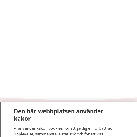
Den här webbplatsen använder
1177
–
tryggt om din hälsa och vård
kakor
På 1177.se får du råd om hälsa och information om
Vi använder kakor, cookies, för att ge dig en förbättrad
upplevelse, sammanställa statistik och för att viss
sjukdomar och vilka mottagningar du kan kontakta.