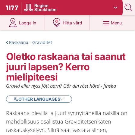
Du har valt region
Stockholms län
.
To start page for 1177
at 1177.se
at 1177.se
Menu
Logga in
Hitta vård
Raskaana - Graviditet
Oletko raskaana tai saanut
juuri lapsen? Kerro
mielipiteesi
Gravid eller nyss fött barn? Gör din röst hörd - finska
OTHER LANGUAGES
Raskaana olevilla ja juuri synnyttäneillä naisilla on
mahdollisuus osallistua Graviditetsenkäten-
raskauskyselyyn. Siinä saat vastata siihen,