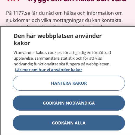
På 1177.se får du råd om hälsa och information om
sjukdomar och vilka mottagningar du kan kontakta.
Logga in för att läsa din journal och göra dina
vårdärenden. Ring telefonnummer 1177 för
Den här webbplatsen använder
sjukvårdsrådgivning dygnet runt.
kakor
1177 ger dig råd när du vill må bättre.
Vi använder kakor, cookies, för att ge dig en förbättrad
upplevelse, sammanställa statistik och för att viss
nödvändig funktionalitet ska fungera på webbplatsen.
Läs mer om hur vi använder kakor
HANTERA KAKOR
Visa inn
1177 på flera språk
GODKÄNN NÖDVÄNDIGA
Visa inn
Om 1177
Visa inn
Kontakt
GODKÄNN ALLA