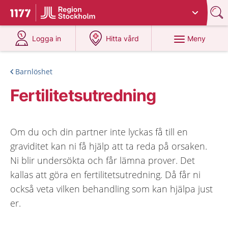
Du har valt region
Stockholms län
.
Till startsidan för 1177
på 1177.se
på 1177.se
Meny
Logga in
Hitta vård
Barnlöshet
Fertilitetsutredning
Om du och din partner inte lyckas få till en
graviditet kan ni få hjälp att ta reda på orsaken.
Ni blir undersökta och får lämna prover. Det
kallas att göra en fertilitetsutredning. Då får ni
också veta vilken behandling som kan hjälpa just
er.