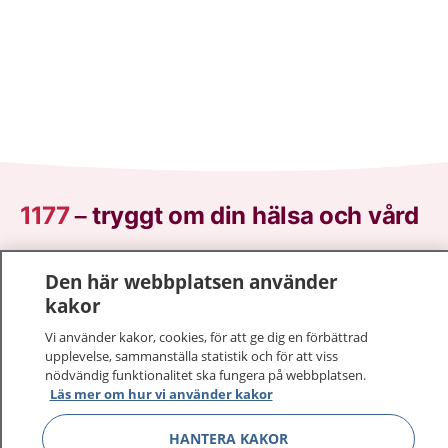
1177
–
tryggt om din hälsa och vård
På 1177.se får du råd om hälsa och information om
Den här webbplatsen använder
sjukdomar och vilka mottagningar du kan kontakta.
kakor
Logga in för att läsa din journal och göra dina
vårdärenden. Ring telefonnummer 1177 för
Vi använder kakor, cookies, för att ge dig en förbättrad
upplevelse, sammanställa statistik och för att viss
sjukvårdsrådgivning dygnet runt.
nödvändig funktionalitet ska fungera på webbplatsen.
1177 ger dig råd när du vill må bättre.
Läs mer om hur vi använder kakor
HANTERA KAKOR