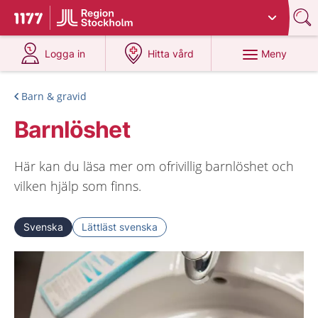
Du har valt region
Stockholms län
.
Till startsidan för 1177
på 1177.se
på 1177.se
Meny
Logga in
Hitta vård
Barn & gravid
Barnlöshet
Här kan du läsa mer om ofrivillig barnlöshet och
vilken hjälp som finns.
Svenska
Lättläst svenska