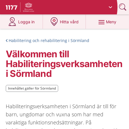
Du har valt region
Sörmland
.
Till startsidan för 1177
på 1177.se
på 1177.se
Meny
Logga in
Hitta vård
Habilitering och rehabilitering i Sörmland
Välkommen till
Habiliteringsverksamheten
i Sörmland
Innehållet gäller för Sörmland
Innehållet gäller för Sörmland
Habiliteringsverksamheten i Sörmland är till för
barn, ungdomar och vuxna som har med
varaktiga funktionsnedsättningar. På