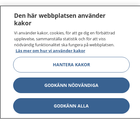
Den här webbplatsen använder
kakor
Vi använder kakor, cookies, för att ge dig en förbättrad
upplevelse, sammanställa statistik och för att viss
nödvändig funktionalitet ska fungera på webbplatsen.
Läs mer om hur vi använder kakor
1177
–
tryggt om din hälsa och vård
HANTERA KAKOR
På 1177.se får du råd om hälsa och information om
GODKÄNN NÖDVÄNDIGA
sjukdomar och vilka mottagningar du kan kontakta.
Logga in för att läsa din journal och göra dina
vårdärenden. Ring telefonnummer 1177 för
GODKÄNN ALLA
sjukvårdsrådgivning dygnet runt.
1177 ger dig råd när du vill må bättre.