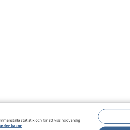
biliterande insatserna
arbetar vi med att öka di
 leda till förbättrad
förutsättningar för delakt
ation, delaktighet och
självständighet och ett akti
 med omgivningen. Det är
gör det genom utvecklan
ed tidig diagnos så
stödjande och kompense
kan få stöd från
insatser.
biliteringen så tidigt som
ammanställa statistik och för att viss nödvändig
änder kakor