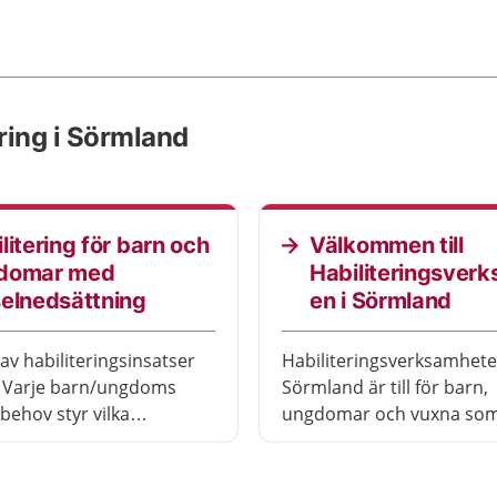
ering i Sörmland
litering för barn och
Välkommen till
domar med
Habiliteringsver
elnedsättning
en i Sörmland
av habiliteringsinsatser
Habiliteringsverksamhete
. Varje barn/ungdoms
Sörmland är till för barn,
behov styr vilka
ungdomar och vuxna som
ringsinsatser
med varaktiga
ungdomen får, inom
funktionsnedsättningar. 
r regionens ansvar. De
habiliteringsverksamhete