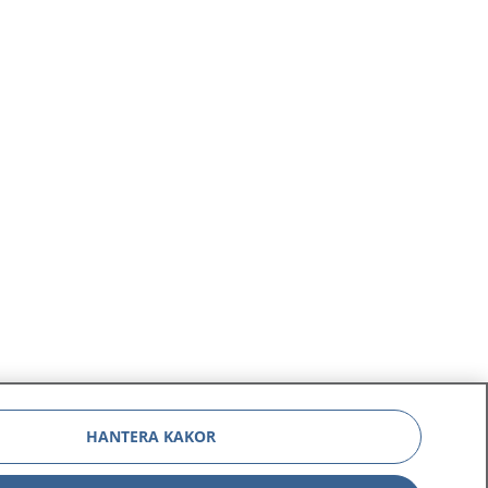
na
ighet,
vt liv. Vi
de,
rande
HANTERA KAKOR