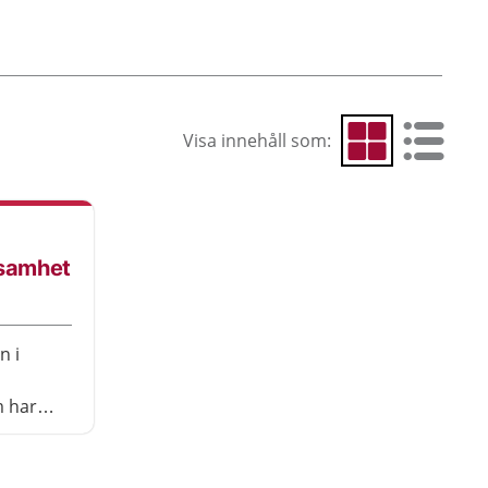
Visa innehåll som:
Visa som rutnät
Visa som 
ksamhet
n i
 har
På
n