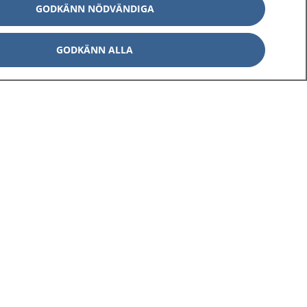
GODKÄNN NÖDVÄNDIGA
GODKÄNN ALLA
Om 1177
Kontakt
E-tjänster
Press
Aktuellt
Digital tillgänglighet
Inställningar för kakor
av personuppgifter
Hantering av kakor