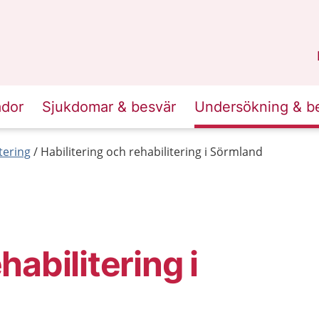
n
Sörmland
.
ador
Sjukdomar & besvär
Undersökning & b
tering
Habilitering och rehabilitering i Sörmland
habilitering i