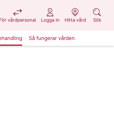
på 1177.se
på 1177.se
på 1177.se
på 1177.se
För vårdpersonal
Logga in
Hitta vård
Sök
ehandling
Så fungerar vården