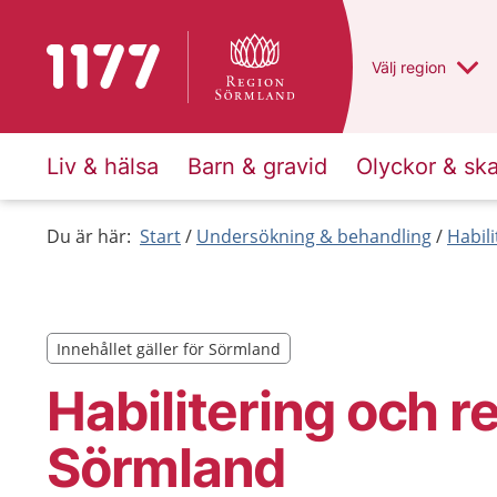
Till startsidan för 1177
Du har valt regio
Välj
en annan
region
Liv & hälsa
Barn & gravid
Olyckor & sk
Du är här:
Start
Undersökning & behandling
Habili
Innehållet gäller för Sörmland
Innehållet gäller för Sörmland
Habilitering och re
Sörmland