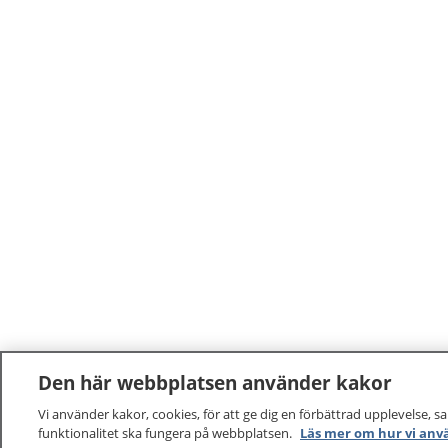
rehabiliteringsinsatser du får,
hörselha
inom ramen för regionens ansvar.
förväntas
De hörselrehabiliterande
kommunik
insatserna förväntas leda till
samspel
förbättrad kommunikation,
viktigt m
delaktighet och samspel med
familjen 
omgivningen.
hörselha
möjligt.
Den här webbplatsen använder kakor
Vi använder kakor, cookies, för att ge dig en förbättrad upplevelse, s
funktionalitet ska fungera på webbplatsen.
Läs mer om hur vi anv