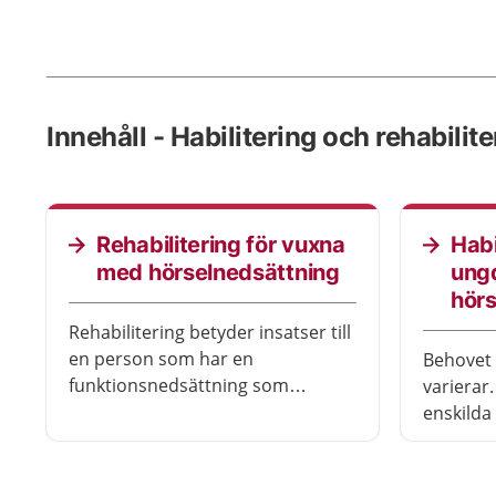
Innehåll - Habilitering och rehabilit
Rehabilitering för vuxna
Habi
med hörselnedsättning
ung
hörs
Rehabilitering betyder insatser till
en person som har en
Behovet 
funktionsnedsättning som
varierar
uppkommit i vuxen ålder genom
enskilda 
till exempel en olycka eller
habilite
sjukdom. Varje persons enskilda
barnet/
behov styr vilka
ramen fö