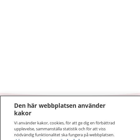
Den här webbplatsen använder
1177
–
tryggt om din hälsa och vård
kakor
Vi använder kakor, cookies, för att ge dig en förbättrad
På 1177.se får du råd om hälsa och information om
upplevelse, sammanställa statistik och för att viss
sjukdomar och vilka mottagningar du kan kontakta.
nödvändig funktionalitet ska fungera på webbplatsen.
Logga in för att läsa din journal och göra dina