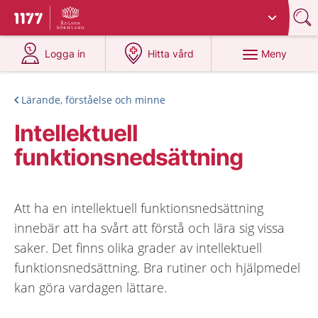
Du har valt region
Sörmland
.
Till startsidan för 1177
på 1177.se
på 1177.se
Meny
Logga in
Hitta vård
Lärande, förståelse och minne
Intellektuell
funktionsnedsättning
Att ha en intellektuell funktionsnedsättning
innebär att ha svårt att förstå och lära sig vissa
saker. Det finns olika grader av intellektuell
funktionsnedsättning. Bra rutiner och hjälpmedel
kan göra vardagen lättare.