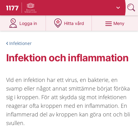
Du har valt region
Sörmland
.
Till startsidan för 1177
på 1177.se
på 1177.se
Meny
Logga in
Hitta vård
Infektioner
Infektion och inflammation
Vid en infektion har ett virus, en bakterie, en
svamp eller något annat smittämne börjat föröka
sig i kroppen. För att skydda sig mot infektionen
reagerar ofta kroppen med en inflammation. En
inflammerad del av kroppen kan göra ont och bli
svullen.