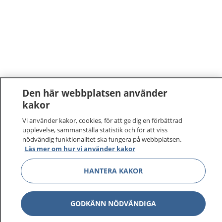
Den här webbplatsen använder
kakor
1177
–
tryggt om din hälsa och vård
Vi använder kakor, cookies, för att ge dig en förbättrad
upplevelse, sammanställa statistik och för att viss
På 1177.se får du råd om hälsa och information om
nödvändig funktionalitet ska fungera på webbplatsen.
Läs mer om hur vi använder kakor
sjukdomar och vilka mottagningar du kan kontakta.
Logga in för att läsa din journal och göra dina
HANTERA KAKOR
vårdärenden. Ring telefonnummer 1177 för
sjukvårdsrådgivning dygnet runt.
1177 ger dig råd när du vill må bättre.
GODKÄNN NÖDVÄNDIGA