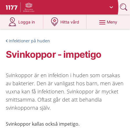
Du har valt region
Sörmland
.
Till startsidan för 1177
på 1177.se
på 1177.se
Meny
Logga in
Hitta vård
Infektioner på huden
Svinkoppor - impetigo
Svinkoppor är en infektion i huden som orsakas
av bakterier. Den är vanligast hos barn, men även
vuxna kan få infektionen. Svinkoppor är mycket
smittsamma. Oftast går det att behandla
svinkopporna själv.
Svinkoppor kallas också impetigo.