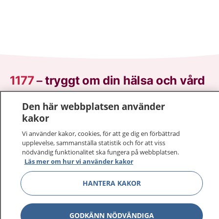
1177
–
tryggt om din hälsa och vård
På 1177.se får du råd om hälsa och information om
Den här webbplatsen använder
sjukdomar och vilka mottagningar du kan kontakta.
kakor
Logga in för att läsa din journal och göra dina
Vi använder kakor, cookies, för att ge dig en förbättrad
vårdärenden. Ring telefonnummer 1177 för
upplevelse, sammanställa statistik och för att viss
sjukvårdsrådgivning dygnet runt.
nödvändig funktionalitet ska fungera på webbplatsen.
1177 ger dig råd när du vill må bättre.
Läs mer om hur vi använder kakor
HANTERA KAKOR
GODKÄNN NÖDVÄNDIGA