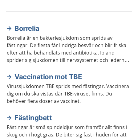
Borrelia
Aktuella artiklar
Borrelia är en bakteriesjukdom som sprids av
fästingar. De flesta får lindriga besvär och blir friska
efter att ha behandlats med antibiotika. Ibland
sprider sig sjukdomen till nervsystemet och lederna,
och då kan det ta längre tid att bli frisk.
Vaccination mot TBE
Virussjukdomen TBE sprids med fästingar. Vaccinera
dig om du ska vistas där TBE-viruset finns. Du
behöver flera doser av vaccinet.
Fästingbett
Fästingar är små spindeldjur som framför allt finns i
skog och i högt gräs. De biter sig fast i huden för att