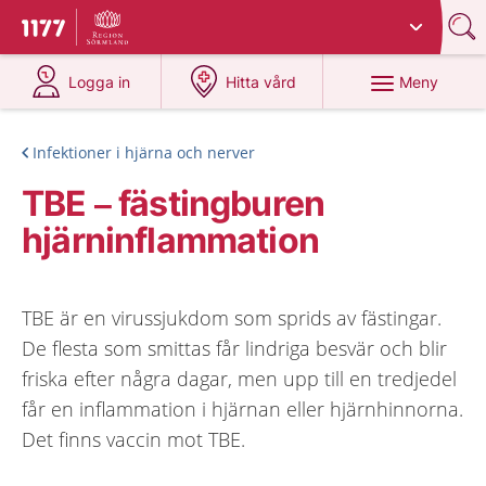
Du har valt region
Sörmland
.
Till startsidan för 1177
på 1177.se
på 1177.se
Meny
Logga in
Hitta vård
Infektioner i hjärna och nerver
TBE – fästingburen
hjärninflammation
TBE är en virussjukdom som sprids av fästingar.
De flesta som smittas får lindriga besvär och blir
friska efter några dagar, men upp till en tredjedel
får en inflammation i hjärnan eller hjärnhinnorna.
Det finns vaccin mot TBE.