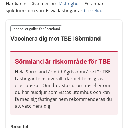
Här kan du läsa mer om
fästingbett
. En annan
sjukdom som sprids via fästingar är
borrelia
.
Slut på det regionala tillägget från region Sörmland
Innehållet gäller för Sörmland
Nedan innehåll gäller region Sörmland
Vaccinera dig mot TBE i Sörmland
Sörmland är riskområde för TBE
Hela Sörmland är ett högriskområde för TBE.
Fästingar finns överallt där det finns gräs
eller buskar. Om du vistas utomhus eller om
du har husdjur som vistas utomhus och kan
få med sig fästingar hem rekommenderas du
att vaccinera dig.
Boka tid