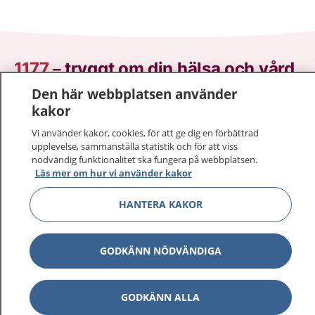
1177
–
tryggt om din hälsa och vård
Den här webbplatsen använder
På 1177.se får du råd om hälsa och information om
kakor
sjukdomar och vilka mottagningar du kan kontakta.
Vi använder kakor, cookies, för att ge dig en förbättrad
Logga in för att läsa din journal och göra dina
upplevelse, sammanställa statistik och för att viss
vårdärenden. Ring telefonnummer 1177 för
nödvändig funktionalitet ska fungera på webbplatsen.
sjukvårdsrådgivning dygnet runt.
Läs mer om hur vi använder kakor
1177 ger dig råd när du vill må bättre.
HANTERA KAKOR
GODKÄNN NÖDVÄNDIGA
Visa inn
1177 på flera språk
GODKÄNN ALLA
Visa inn