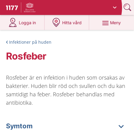
Du har valt region
Sörmland
.
Till startsidan för 1177
på 1177.se
på 1177.se
Meny
Logga in
Hitta vård
Infektioner på huden
Rosfeber
Rosfeber är en infektion i huden som orsakas av
bakterier. Huden blir röd och svullen och du kan
samtidigt ha feber. Rosfeber behandlas med
antibiotika.
Symtom