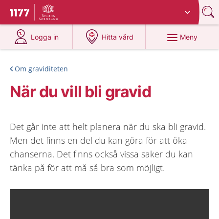
Du har valt region
Sörmland
.
Till startsidan för 1177
på 1177.se
på 1177.se
Meny
Logga in
Hitta vård
Om graviditeten
När du vill bli gravid
Det går inte att helt planera när du ska bli gravid.
Men det finns en del du kan göra för att öka
chanserna. Det finns också vissa saker du kan
tänka på för att må så bra som möjligt.