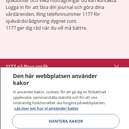
sjukdomar och vilka mottagningar du kan kontakta.
Logga in för att läsa din journal och göra dina
vårdärenden. Ring telefonnummer 1177 för
sjukvårdsrådgivning dygnet runt.
1177 ger dig råd när du vill må bättre.
Visa inn
1177 på flera språk
Den här webbplatsen använder
Visa inn
kakor
Om 1177
Vi använder kakor, cookies, för att ge dig en förbättrad
Visa inn
upplevelse, sammanställa statistik och för att viss
Kontakt
nödvändig funktionalitet ska fungera på webbplatsen.
Läs mer om hur vi använder kakor
Behandling av personuppgifter
HANTERA KAKOR