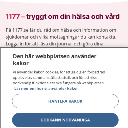
1177
–
tryggt om din hälsa och vård
På 1177.se får du råd om hälsa och information om
sjukdomar och vilka mottagningar du kan kontakta.
Logga in för att läsa din journal och göra dina
vårdärenden. Ring telefonnummer 1177 för
Den här webbplatsen använder
sjukvårdsrådgivning dygnet runt.
kakor
1177 ger dig råd när du vill må bättre.
Vi använder kakor, cookies, för att ge dig en förbättrad
upplevelse, sammanställa statistik och för att viss
nödvändig funktionalitet ska fungera på webbplatsen.
Läs mer om hur vi använder kakor
Visa inn
HANTERA KAKOR
1177 på flera språk
Visa inn
Om 1177
GODKÄNN NÖDVÄNDIGA