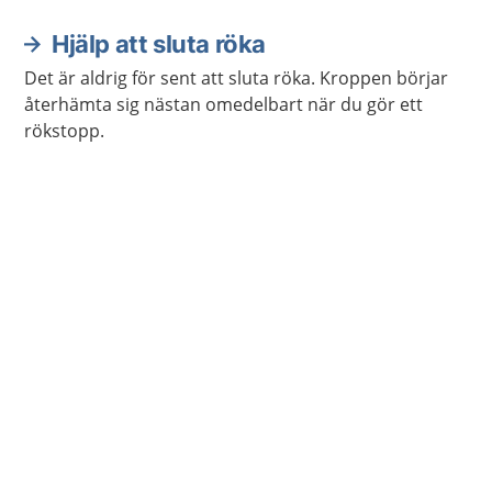
också behöva prata med någon om oron, till exempel
en barnmorska.
Hjälp att sluta röka
Det är aldrig för sent att sluta röka. Kroppen börjar
återhämta sig nästan omedelbart när du gör ett
rökstopp.