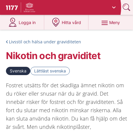
Du har valt region
Sörmland
.
Till startsidan för 1177
på 1177.se
på 1177.se
Meny
Logga in
Hitta vård
Livsstil och hälsa under graviditeten
Nikotin och graviditet
Svenska
Lättläst svenska
Fostret utsätts för det skadliga ämnet nikotin om
du röker eller snusar när du är gravid. Det
innebär risker för fostret och för graviditeten. Så
fort du slutar med nikotin minskar riskerna. Alla
kan sluta använda nikotin. Du kan få hjälp om det
är svårt. Men undvik nikotinplåster,