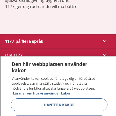
sjukvårdsrådgivning dygnet runt.
1177 ger dig råd när du vill må bättre.
Visa inn
1177 på flera språk
Visa inn
Om 1177
Den här webbplatsen använder
Visa inn
Kontakt
kakor
Vi använder kakor, cookies, för att ge dig en förbättrad
upplevelse, sammanställa statistik och för att viss
Behandling av personuppgifter
nödvändig funktionalitet ska fungera på webbplatsen.
Läs mer om hur vi använder kakor
Hantering av kakor
HANTERA KAKOR