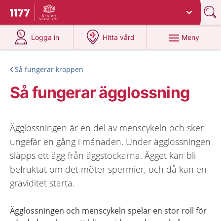
Du har valt region
Sörmland
.
Till startsidan för 1177
på 1177.se
på 1177.se
Meny
Logga in
Hitta vård
Så fungerar kroppen
Så fungerar ägglossning
Ägglossningen är en del av menscykeln och sker
ungefär en gång i månaden. Under ägglossningen
släpps ett ägg från äggstockarna. Ägget kan bli
befruktat om det möter spermier, och då kan en
graviditet starta.
Ägglossningen och menscykeln spelar en stor roll för