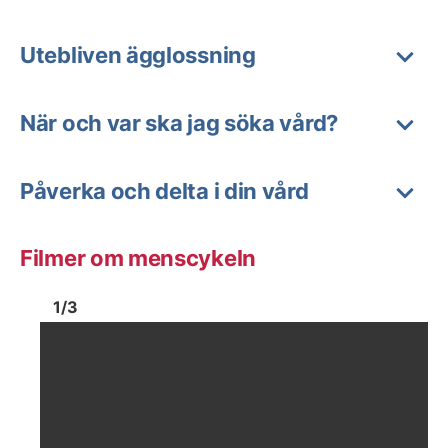
Utebliven ägglossning
När och var ska jag söka vård?
Påverka och delta i din vård
Filmer om menscykeln
Bild
1
Bild
1
1
/
3