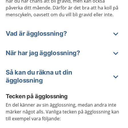
när du har chans att bli gravid, men kan också
påverka ditt mående. Därför är det bra att ha koll på
menscykeln, oavsett om du vill bli gravid eller inte.
Vad är ägglossning?
När har jag ägglossning?
Så kan du räkna ut din
ägglossning
Tecken på ägglossning
En del känner av sin ägglossning, medan andra inte
märker något alls. Vanliga tecken på ägglossning kan
till exempel vara följande: