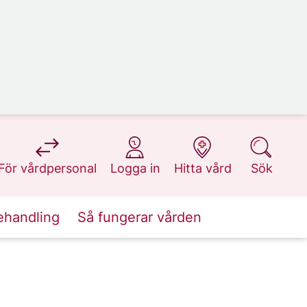
på 1177.se
på 1177.se
på 1177.se
på 1177.se
För vårdpersonal
Logga in
Hitta vård
Sök
ehandling
Så fungerar vården