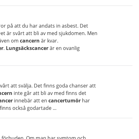
r på att du har andats in asbest. Det
Det är svårt att bli av med sjukdomen. Men
e även om
cancern
är kvar.
er
.
Lungsäckscancer
är en ovanlig
vårt att svälja. Det finns goda chanser att
ncern
inte går att bli av med finns det
ancer
innebär att en
cancertumör
har
 finns också godartade ...
er förhuden. Om man har symtom och