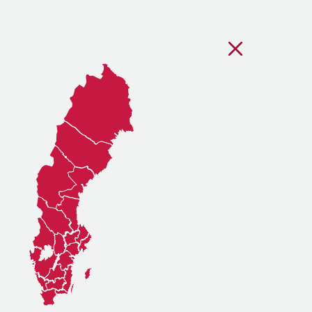
Stäng regionsvälj