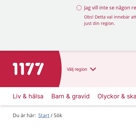
Jag vill inte se någon 
Obs! Detta val innebär att
just din region.
Till startsidan för 1177
Välj
region
Liv & hälsa
Barn & gravid
Olyckor & sk
Du är här:
Start
Sök