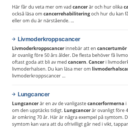
Här får du veta mer om vad
cancer
är och hur olika
c
också läsa om
cancerrehabilitering
och hur du kan f
eller om du är närstående. ...
Livmoderkroppscancer
Livmoderkroppscancer
innebär att en
cancertumör
är ovanlig före 50 års ålder. De flesta behöver få liv
oftast goda att bli av med
cancern
.
Cancer
i livmode
livmoderhalsen. Du kan läsa mer om
livmoderhalsca
livmoderkroppscancer ...
Lungcancer
Lungcancer
är en av de vanligaste
cancerformerna
i
om den upptäcks tidigt.
Lungcancer
är ovanligt före 
är omkring 70 år. Här är några exempel på symtom. Du
symtom kan vara att du ofrivilligt går ned i vikt, tappar