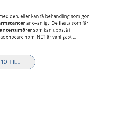
 med den, eller kan få behandling som gör
armscancer
är ovanligt. De flesta som får
cancertumörer
som kan uppstå i
adenocarcinom. NET är vanligast ...
 10 TILL
LER TRÄFFAR INLÄSTA. VISAR TOTALT 20 AV 2