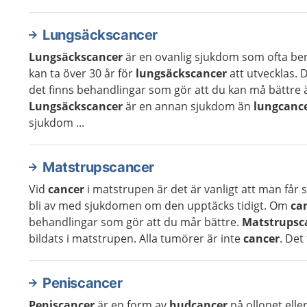
Lungsäckscancer
Lungsäckscancer
är en ovanlig sjukdom som ofta bero
kan ta över 30 år för
lungsäckscancer
att utvecklas. 
det finns behandlingar som gör att du kan må bättr
Lungsäckscancer
är en annan sjukdom än
lungcanc
sjukdom ...
Matstrupscancer
Vid
cancer
i matstrupen är det är vanligt att man får s
bli av med sjukdomen om den upptäcks tidigt. Om
ca
behandlingar som gör att du mår bättre.
Matstrupsc
bildats i matstrupen. Alla tumörer är inte
cancer
. Det
Peniscancer
Peniscancer
är en form av
hudcancer
på ollonet ell