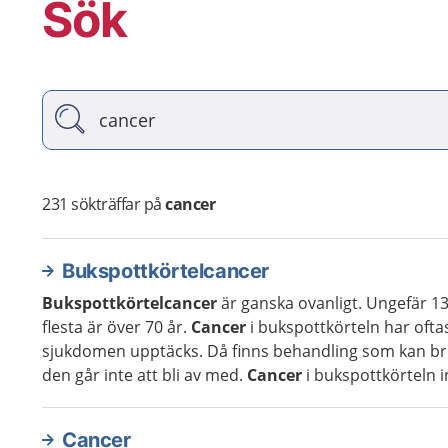
Sök
Vad söker du?
231
sökträffar på
cancer
Bukspottkörtelcancer
Bukspottkörtelcancer
är ganska ovanligt. Ungefär 1
flesta är över 70 år.
Cancer
i bukspottkörteln har ofta
sjukdomen upptäcks. Då finns behandling som kan b
den går inte att bli av med.
Cancer
i bukspottkörteln 
Cancer