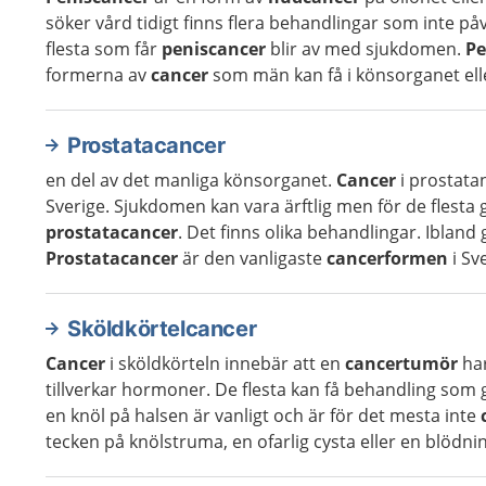
söker vård tidigt finns flera behandlingar som inte på
flesta som får
peniscancer
blir av med sjukdomen.
Pe
formerna av
cancer
som män kan få i könsorganet eller
Prostatacancer
en del av det manliga könsorganet.
Cancer
i prostata
Sverige. Sjukdomen kan vara ärftlig men för de flesta 
prostatacancer
. Det finns olika behandlingar. Ibland
Prostatacancer
är den vanligaste
cancerformen
i Sve
Sköldkörtelcancer
Cancer
i sköldkörteln innebär att en
cancertumör
har
tillverkar hormoner. De flesta kan få behandling som 
en knöl på halsen är vanligt och är för det mesta inte
tecken på knölstruma, en ofarlig cysta eller en blödning