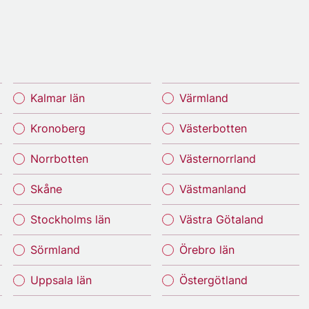
Kalmar län
Värmland
Kronoberg
Västerbotten
Norrbotten
Västernorrland
Skåne
Västmanland
Stockholms län
Västra Götaland
Sörmland
Örebro län
Uppsala län
Östergötland