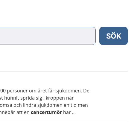
SÖK
300 personer om året får sjukdomen. De
st hunnit sprida sig i kroppen när
romsa och lindra sjukdomen en tid men
innebär att en
cancertumör
har ...