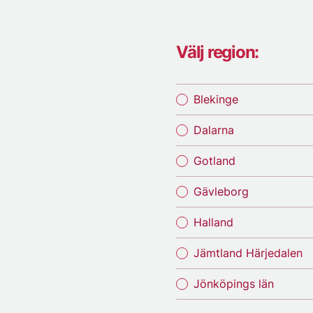
Välj region:
Blekinge
Dalarna
Gotland
Gävleborg
Halland
Jämtland Härjedalen
Jönköpings län