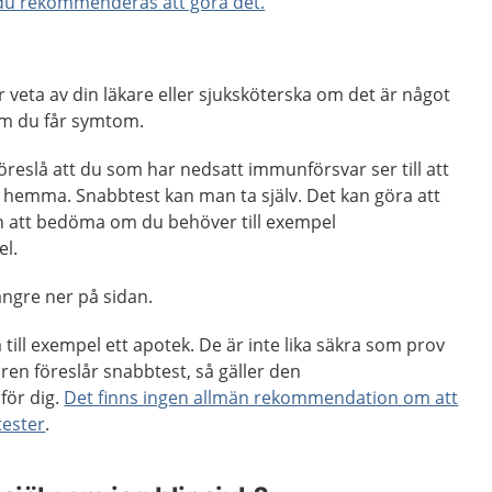
 du rekommenderas att göra det.
 veta av din läkare eller sjuksköterska om det är något
 om du får symtom.
föreslå att du som har nedsatt immunförsvar ser till att
9 hemma. Snabbtest kan man ta själv. Det kan göra att
en att bedöma om du behöver till exempel
l.
ängre ner på sidan.
till exempel ett apotek. De är inte lika säkra som prov
ren föreslår snabbtest, så gäller den
ör dig.
Det finns ingen allmän rekommendation om att
ester
.