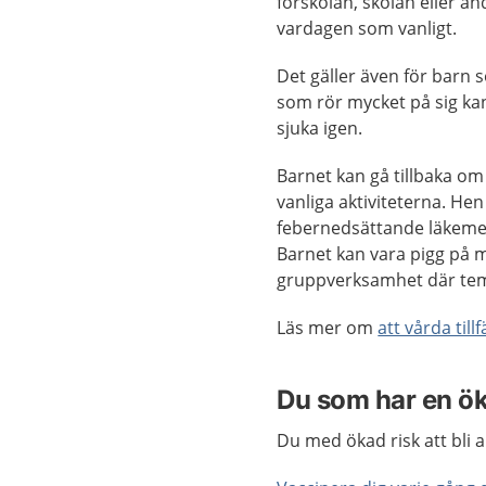
förskolan, skolan eller and
vardagen som vanligt.
Det gäller även för barn s
som rör mycket på sig kan
sjuka igen.
Barnet kan gå tillbaka om
vanliga aktiviteterna. Hen 
febernedsättande läkemede
Barnet kan vara pigg på 
gruppverksamhet där tem
Läs mer om
att vårda til
Du som har en ökad
Du med ökad risk att bli a