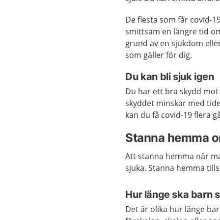
De flesta som får covid-1
smittsam en längre tid om
grund av en sjukdom elle
som gäller för dig.
Du kan bli sjuk igen
Du har ett bra skydd mot
skyddet minskar med tide
kan du få covid-19 flera g
Stanna hemma om
Att stanna hemma när man
sjuka. Stanna hemma till
Hur länge ska barn
Det är olika hur länge ba