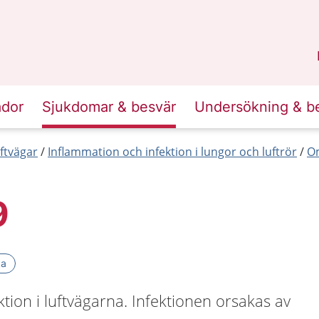
n
Skåne
.
ador
Sjukdomar & besvär
Undersökning & b
ftvägar
Inflammation och infektion i lungor och luftrör
Om
9
ka
ktion i luftvägarna. Infektionen orsakas av