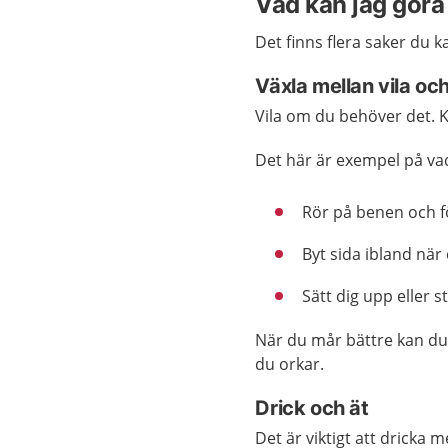
Vad kan jag göra 
Det finns flera saker du k
Växla mellan vila och
Vila om du behöver det. K
Det här är exempel på va
Rör på benen och f
Byt sida ibland när 
Sätt dig upp eller s
När du mår bättre kan du
du orkar.
Drick och ät
Det är viktigt att dricka m