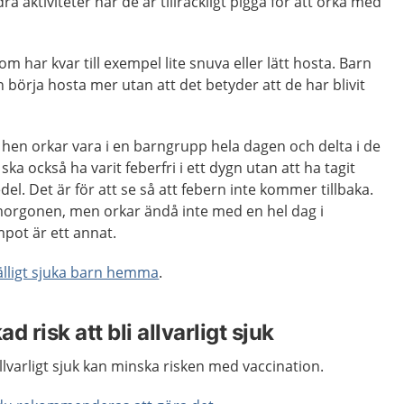
ra aktiviteter när de är tillräckligt pigga för att orka med
om har kvar till exempel lite snuva eller lätt hosta. Barn
 börja hosta mer utan att det betyder att de har blivit
 hen orkar vara i en barngrupp hela dagen och delta i de
ska också ha varit feberfri i ett dygn utan att ha tagit
l. Det är för att se så att febern inte kommer tillbaka.
morgonen, men orkar ändå inte med en hel dag i
pot är ett annat.
lfälligt sjuka barn hemma
.
 risk att bli allvarligt sjuk
llvarligt sjuk kan minska risken med vaccination.