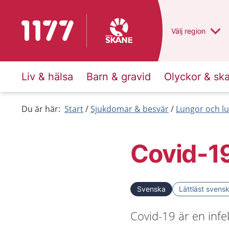
Till startsidan för 1177
Du har valt regio
Välj
en annan
region
Liv & hälsa
Barn & gravid
Olyckor & sk
Du är här:
Start
Sjukdomar & besvär
Lungor och lu
Covid-1
Svenska
Lättläst svens
Covid-19 är en infe