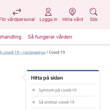
på 1177.se
på 1177.se
på 1177.se
på 1177.se
För vårdpersonal
Logga in
Hitta vård
Sök
ehandling
Så fungerar vården
 covid-19 – coronavirus
Covid-19
Hitta på sidan
Symtom på covid-19
Så smittar covid-19