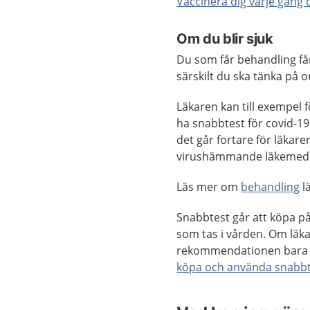
Vaccinera dig varje gång
Om du blir sjuk
Du som får behandling får
särskilt du ska tänka på
Läkaren kan till exempel 
ha snabbtest för covid-1
det går fortare för läkar
virushämmande läkemede
Läs mer om
behandling
l
Snabbtest går att köpa på 
som tas i vården. Om läka
rekommendationen bara f
köpa och använda snabbt