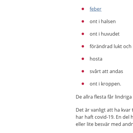
feber
ont i halsen
ont i huvudet
förändrad lukt och
hosta
svårt att andas
ont i kroppen.
De allra flesta får lindr
Det är vanligt att ha kvar 
har haft covid-19. En del 
eller lite besvär med andn