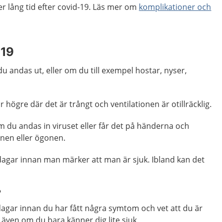
r lång tid efter covid-19. Läs mer om
komplikationer och
-19
u andas ut, eller om du till exempel hostar, nyser,
r högre där det är trångt och ventilationen är otillräcklig.
om du andas in viruset eller får det på händerna och
nen eller ögonen.
ra dagar innan man märker att man är sjuk. Ibland kan det
?
dagar innan du har fått några symtom och vet att du är
 även om du bara känner dig lite sjuk.