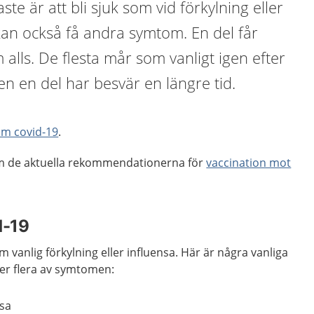
aste är att bli sjuk som vid förkylning eller
kan också få andra symtom. En del får
alls. De flesta mår som vanligt igen efter
Men en del har besvär en längre tid.
 om covid-19
.
om de aktuella rekommendationerna för
vaccination mot
d-19
 vanlig förkylning eller influensa. Här är några vanliga
ler flera av symtomen:
äsa