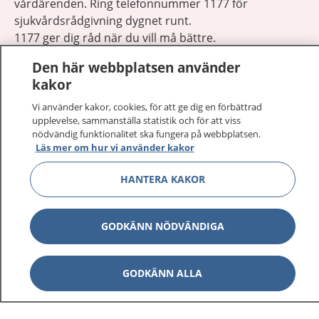
vårdärenden. Ring telefonnummer 1177 för
sjukvårdsrådgivning dygnet runt.
1177 ger dig råd när du vill må bättre.
Den här webbplatsen använder
kakor
Vi använder kakor, cookies, för att ge dig en förbättrad
upplevelse, sammanställa statistik och för att viss
Visa inn
1177 på flera språk
nödvändig funktionalitet ska fungera på webbplatsen.
Läs mer om hur vi använder kakor
Visa inn
Om 1177
HANTERA KAKOR
Visa inn
Kontakt
GODKÄNN NÖDVÄNDIGA
Behandling av personuppgifter
GODKÄNN ALLA
Hantering av kakor