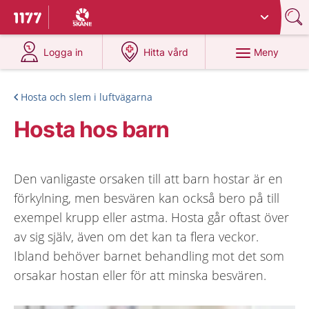
Du har valt region
Skåne
.
Till startsidan för 1177
på 1177.se
på 1177.se
Meny
Logga in
Hitta vård
Hosta och slem i luftvägarna
Hosta hos barn
Den vanligaste orsaken till att barn hostar är en
förkylning, men besvären kan också bero på till
exempel krupp eller astma. Hosta går oftast över
av sig själv, även om det kan ta flera veckor.
Ibland behöver barnet behandling mot det som
orsakar hostan eller för att minska besvären.