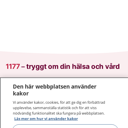
1177
–
tryggt om din hälsa och vård
På 1177.se får du råd om hälsa och information om
Den här webbplatsen använder
sjukdomar och vilka mottagningar du kan kontakta.
kakor
Logga in för att läsa din journal och göra dina
vårdärenden. Ring telefonnummer 1177 för
Vi använder kakor, cookies, för att ge dig en förbättrad
sjukvårdsrådgivning dygnet runt.
upplevelse, sammanställa statistik och för att viss
nödvändig funktionalitet ska fungera på webbplatsen.
1177 ger dig råd när du vill må bättre.
Läs mer om hur vi använder kakor