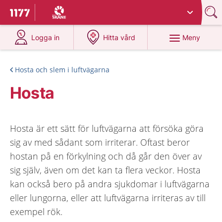
Du har valt region
Skåne
.
Till startsidan för 1177
på 1177.se
på 1177.se
Meny
Logga in
Hitta vård
Hosta och slem i luftvägarna
Hosta
Hosta är ett sätt för luftvägarna att försöka göra
sig av med sådant som irriterar. Oftast beror
hostan på en förkylning och då går den över av
sig själv, även om det kan ta flera veckor. Hosta
kan också bero på andra sjukdomar i luftvägarna
eller lungorna, eller att luftvägarna irriteras av till
exempel rök.