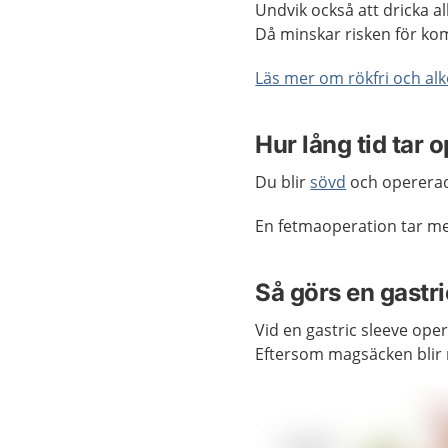
Undvik också att dricka a
Då minskar risken för kom
Läs mer om rökfri och alk
Hur lång tid tar 
Du blir
sövd
och opererad 
En fetmaoperation tar me
Så görs en gastr
Vid en gastric sleeve ope
Eftersom magsäcken blir 