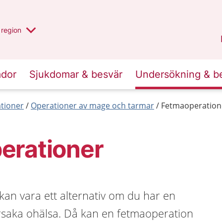
har valt region
en annan
region
Östergötland
.
ador
Sjukdomar & besvär
Undersökning & b
tioner
Operationer av mage och tarmar
Fetmaoperation
erationer
an vara ett alternativ om du har en
rsaka ohälsa. Då kan en fetmaoperation