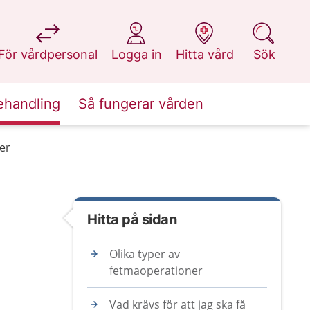
på 1177.se
på 1177.se
på 1177.se
på 1177.se
För vårdpersonal
Logga in
Hitta vård
Sök
ehandling
Så fungerar vården
er
Hitta på sidan
Olika typer av
fetmaoperationer
Vad krävs för att jag ska få