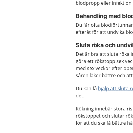
blodpropp eller infektio
Behandling med blo
Du får ofta blodförtunna
efteråt för att undvika b
Sluta röka och undvi
Det är bra att sluta röka 
göra ett rökstopp sex vec
med sex veckor efter oper
såren läker bättre och at
Du kan få
hjälp att sluta 
det.
Rökning innebär stora ris
rökstoppet och slutar rök
för att du ska få bättre h