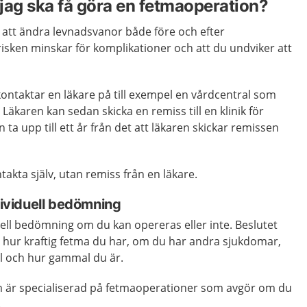
 jag ska få göra en fetmaoperation?
att ändra levnadsvanor både före och efter
risken minskar för komplikationer och att du undviker att
u kontaktar en läkare på till exempel en vårdcentral som
äkaren kan sedan skicka en remiss till en klinik för
ta upp till ett år från det att läkaren skickar remissen
akta själv, utan remiss från en läkare.
ndividuell bedömning
duell bedömning om du kan opereras eller inte. Beslutet
n hur kraftig fetma du har, om du har andra sjukdomar,
l och hur gammal du är.
som är specialiserad på fetmaoperationer som avgör om du
.