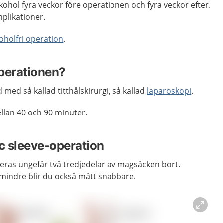
lkohol fyra veckor före operationen och fyra veckor efter.
plikationer.
oholfri operation
.
operationen?
med så kallad titthålskirurgi, så kallad
laparoskopi
.
llan 40 och 90 minuter.
ic sleeve-operation
reras ungefär två tredjedelar av magsäcken bort.
mindre blir du också mätt snabbare.