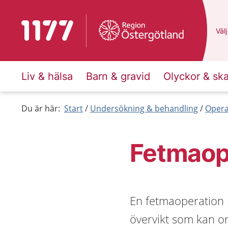
Till startsidan för 1177
Du 
Välj
Liv & hälsa
Barn & gravid
Olyckor & sk
Du är här:
Start
Undersökning & behandling
Opera
Fetmaop
En fetmaoperation k
övervikt som kan o