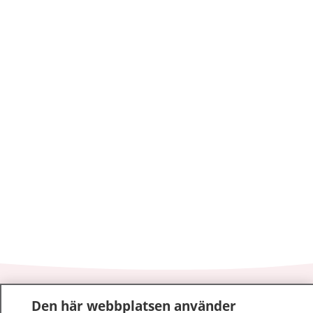
1177
–
tryggt om din hälsa och vård
Den här webbplatsen använder