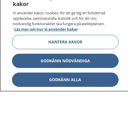
kakor
På 1177.se får du råd om hälsa och information om
Vi använder kakor, cookies, för att ge dig en förbättrad
sjukdomar och vilka mottagningar du kan kontakta.
upplevelse, sammanställa statistik och för att viss
Logga in för att läsa din journal och göra dina
nödvändig funktionalitet ska fungera på webbplatsen.
vårdärenden. Ring telefonnummer 1177 för
Läs mer om hur vi använder kakor
sjukvårdsrådgivning dygnet runt.
HANTERA KAKOR
1177 ger dig råd när du vill må bättre.
GODKÄNN NÖDVÄNDIGA
Visa inn
GODKÄNN ALLA
1177 på flera språk
Visa inn
Om 1177
Visa inn
Kontakt