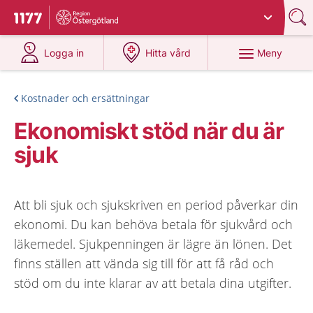
Du har valt region
Östergötland
.
Till startsidan för 1177
på 1177.se
på 1177.se
Meny
Logga in
Hitta vård
Kostnader och ersättningar
Ekonomiskt stöd när du är
sjuk
Att bli sjuk och sjukskriven en period påverkar din
ekonomi. Du kan behöva betala för sjukvård och
läkemedel. Sjukpenningen är lägre än lönen. Det
finns ställen att vända sig till för att få råd och
stöd om du inte klarar av att betala dina utgifter.