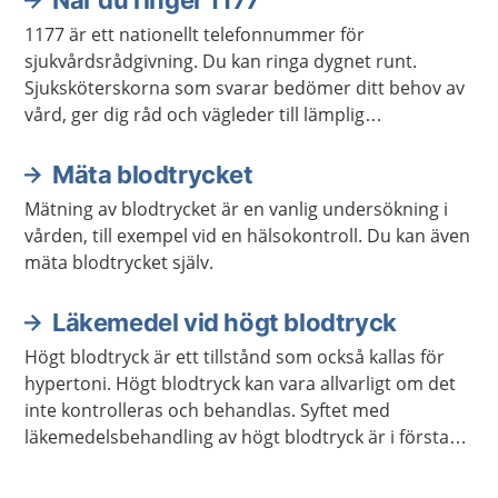
När du ringer 1177
1177 är ett nationellt telefonnummer för
sjukvårdsrådgivning. Du kan ringa dygnet runt.
Sjuksköterskorna som svarar bedömer ditt behov av
vård, ger dig råd och vägleder till lämplig
vårdmottagning när så behövs.
Mäta blodtrycket
Mätning av blodtrycket är en vanlig undersökning i
vården, till exempel vid en hälsokontroll. Du kan även
mäta blodtrycket själv.
Läkemedel vid högt blodtryck
Högt blodtryck är ett tillstånd som också kallas för
hypertoni. Högt blodtryck kan vara allvarligt om det
inte kontrolleras och behandlas. Syftet med
läkemedelsbehandling av högt blodtryck är i första
hand att minska risken för sjukdomar som stroke och
hjärtinfarkt på längre sikt.