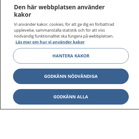
Den här webbplatsen använder
kakor
Vi använder kakor, cookies, för att ge dig en förbättrad
upplevelse, sammanställa statistik och för att viss
nödvändig funktionalitet ska fungera på webbplatsen.
Visa inn
1177 på flera språk
Läs mer om hur vi använder kakor
Visa inn
HANTERA KAKOR
Om 1177
Visa inn
Kontakt
GODKÄNN NÖDVÄNDIGA
Behandling av personuppgifter
GODKÄNN ALLA
Hantering av kakor
Inställningar för kakor