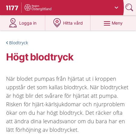
Du har valt region
Östergötland
.
Till startsidan för 1177
på 1177.se
på 1177.se
Meny
Logga in
Hitta vård
Blodtryck
Högt blodtryck
När blodet pumpas från hjärtat ut i kroppen
uppstår det som kallas blodtryck. När blodtrycket
är högt blir det svårare för hjärtat att pumpa.
Risken för hjärt-kärlsjukdomar och njurproblem
ökar om du har högt blodtryck. Det räcker ofta
att ändra dina levnadsvanor om du bara har en
lätt förhöjning av blodtrycket.