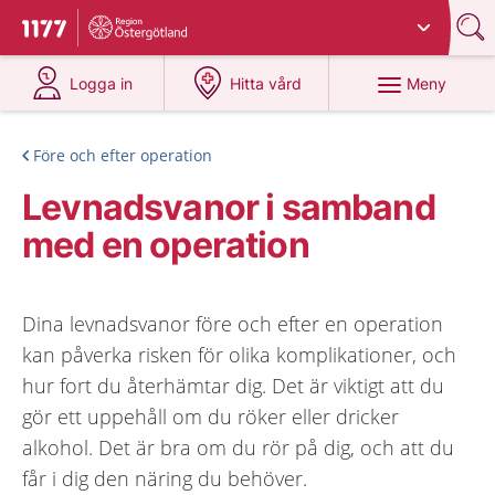
Du har valt region
Östergötland
.
Till startsidan för 1177
på 1177.se
på 1177.se
Meny
Logga in
Hitta vård
Före och efter operation
Levnadsvanor i samband
med en operation
Dina levnadsvanor före och efter en operation
kan påverka risken för olika komplikationer, och
hur fort du återhämtar dig. Det är viktigt att du
gör ett uppehåll om du röker eller dricker
alkohol. Det är bra om du rör på dig, och att du
får i dig den näring du behöver.