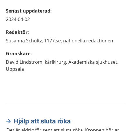
Senast uppdaterad
:
2024-04-02
Redaktör
:
Susanna
Schultz,
1177.se, nationella redaktionen
Granskare
:
David
Lindström,
kärlkirurg,
Akademiska sjukhuset,
Uppsala
Hjälp att sluta röka
Aktuella artiklar
Det är aldrig för sent att sluta röka. Kroppen börjar