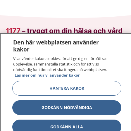
1177
–
tryggt om din hälsa och vård
Den här webbplatsen använder
På 1177.se får du råd om hälsa och information om
kakor
sjukdomar och vilka mottagningar du kan kontakta.
Logga in för att läsa din journal och göra dina
Vi använder kakor, cookies, för att ge dig en förbättrad
upplevelse, sammanställa statistik och för att viss
vårdärenden. Ring telefonnummer 1177 för
nödvändig funktionalitet ska fungera på webbplatsen.
sjukvårdsrådgivning dygnet runt.
Läs mer om hur vi använder kakor
1177 ger dig råd när du vill må bättre.
HANTERA KAKOR
GODKÄNN NÖDVÄNDIGA
Visa inn
1177 på flera språk
GODKÄNN ALLA