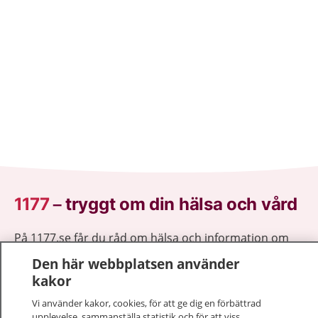
1177
–
tryggt om din hälsa och vård
På 1177.se får du råd om hälsa och information om
sjukdomar och vilka mottagningar du kan kontakta.
Den här webbplatsen använder
Logga in för att läsa din journal och göra dina
kakor
vårdärenden. Ring telefonnummer 1177 för
Vi använder kakor, cookies, för att ge dig en förbättrad
sjukvårdsrådgivning dygnet runt.
upplevelse, sammanställa statistik och för att viss