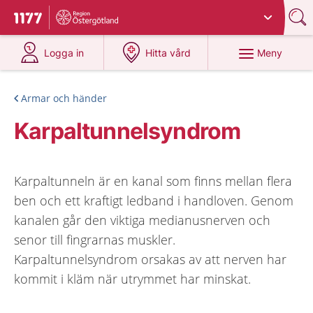
Du har valt region
Östergötland
.
Till startsidan för 1177
på 1177.se
på 1177.se
Meny
Logga in
Hitta vård
Armar och händer
Karpaltunnelsyndrom
Karpaltunneln är en kanal som finns mellan flera
ben och ett kraftigt ledband i handloven. Genom
kanalen går den viktiga medianusnerven och
senor till fingrarnas muskler.
Karpaltunnelsyndrom orsakas av att nerven har
kommit i kläm när utrymmet har minskat.