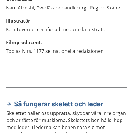
Isam
Atroshi,
överläkare handkirurgi,
Region Skåne
Illustratör
:
Kari
Toverud,
certifierad medicinsk illustratör
Filmproducent
:
Tobias
Nirs,
1177.se, nationella redaktionen
Så fungerar skelett och leder
Aktuella artiklar
Skelettet håller oss upprätta, skyddar våra inre organ
och är fäste för musklerna. Skelettets ben hålls ihop
med leder. I lederna kan benen röra sig mot