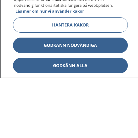
1177 ger dig råd när du vill må bättre.
nödvändig funktionalitet ska fungera på webbplatsen.
Läs mer om hur vi använder kakor
HANTERA KAKOR
Visa inn
1177 på flera språk
GODKÄNN NÖDVÄNDIGA
Visa inn
Om 1177
GODKÄNN ALLA
Visa inn
Kontakt
Behandling av personuppgifter
Hantering av kakor
Inställningar för kakor